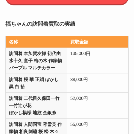
福ちゃんの訪問着買取の実績
名称
買取金額
訪問着 本加賀友禅 初代由
135,000円
水十久 童子 梅の木 作家物
パープル マルチカラー
訪問着 桜 華 正絹 ぼかし
38,000円
黒 白 袷
訪問着 二代目久保田一竹
52,000円
一竹辻が花
ぼかし模様 地紋 金銀糸
訪問着 人間国宝 蒋雪英 作
55,000円
家物 相良刺繍 桜 松 木々